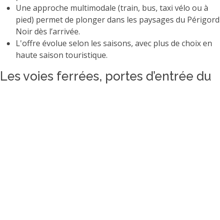
Une approche multimodale (train, bus, taxi vélo ou à
pied) permet de plonger dans les paysages du Périgord
Noir dès l’arrivée.
L'offre évolue selon les saisons, avec plus de choix en
haute saison touristique.
Les voies ferrées, portes d’entrée du
Périgord Noir
Le train permet d’approcher Veyrignac de manière sereine,
en longeant des paysages changeants au gré des crêtes et
des vallées. Deux gares principales desservent la région :
Gare de Sarlat-la-Canéda
(à 15 km de Veyrignac) :
Ligne TER Nouvelle-Aquitaine, axe Sarlat -
Bordeaux - Libourne.
Liaison avec Périgueux, Bergerac.
Train régionaux confortables, parfaits pour qui
souhaite poser le regard sur la campagne du